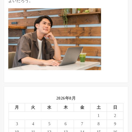
よいだろう。
2026年8月
月
火
水
木
金
土
日
1
2
3
4
5
6
7
8
9