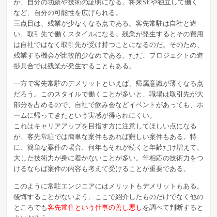
か、自分の功績や技術の証明になる。将来SEや独立して働く
など、自分の可能性を広げられる。
三点目は、残業が少なくなる点である。客先常駐は自社と違
い、取引先で働くスタイルになる。残業が発生するとその費用
は自社ではなく取引先が受け持つことになるのだ。そのため、
残業する機会が比較的少なめである。ただ、プロジェクトの進
捗具合では残業が発生することもある。
一方で客先常駐のデメリットといえば、帰属意識が薄くなる点
だろう。このスタイルで働くことが多いと、職場は取引先が大
部分を占めるので、自社で飲み会などイベントがあっても、ホ
ームに帰ってきたという実感が得られにくい。
これはキャリアアップを目指す方に注意してほしい点になる
が、客先常駐では簡単な案件もあれば難しい案件もある。特
に、簡単な案件の場合、何年もそれが続くと年齢だけ増えて、
大した技術力が身に着かないことが多い。年相応の技術力をつ
けるならば案件の内容も考えて受けることが重要である。
このように常駐エンジニアにはメリットもデメリットもある。
後悔することがないよう、ここで紹介したものだけでなく他の
ところでも
客先常住という仕事の善し悪し
を調べて判断すると